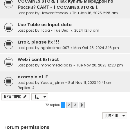
COCAINES.STORE | Как Купить Мефедрон по
России? САЙТ - | COCAINES.STORE |.
Last post by
Howardfescoky
«
Thu Jan 16, 2025 2:28 am
Use Table as Input data
Last post by
ilcaa
«
Tue Dec 17, 2024 12:10 am
ErroR, please fix !!!
Last post by
nghiasimon007
«
Mon Oct 28, 2024 3:16 pm
Web i cant Extract
Last post by
mohamedalbaz2
«
Tue Nov 28, 2023 12:23 pm
example of IF
Last post by
Yasuo_pimn
«
Sat Nov 11, 2023 10:41 am
Replies:
2
New Topic
72 topics
1
2
3
Next
Jump to
Forum permissions