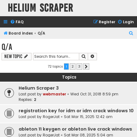
Helium Scraper
FAQ
Register
Login
S
Board index
Q/A
e
Q/A
a
Search
Advanced search
New Topic
r
c
72 topics
1
2
3
Next
h
Topics
Helium Scraper 3
Last post by
webmaster
«
Wed Oct 31, 2018 8:59 pm
Replies:
2
registration key for idm or idm crack windows 10
Last post by
RogerJat
«
Sat Mar 15, 2025 12:42 am
ableton 11 keygen or ableton live crack windows
Last post by
RogerJat
«
Sat Mar 08, 2025 5:04 am