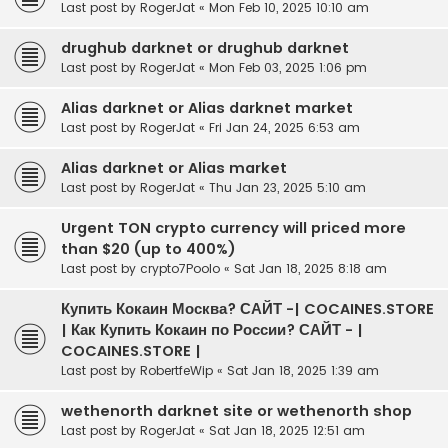
Last post by
RogerJat
«
Mon Feb 10, 2025 10:10 am
drughub darknet or drughub darknet
Last post by
RogerJat
«
Mon Feb 03, 2025 1:06 pm
Alias darknet or Alias darknet market
Last post by
RogerJat
«
Fri Jan 24, 2025 6:53 am
Alias darknet or Alias market
Last post by
RogerJat
«
Thu Jan 23, 2025 5:10 am
Urgent TON crypto currency will priced more
than $20 (up to 400%)
Last post by
crypto7Poolo
«
Sat Jan 18, 2025 8:18 am
Купить Кокаин Москва? САЙТ -| COCAINES.STORE
| Как Купить Кокаин по России? САЙТ - |
COCAINES.STORE |
Last post by
RobertfeWip
«
Sat Jan 18, 2025 1:39 am
wethenorth darknet site or wethenorth shop
Last post by
RogerJat
«
Sat Jan 18, 2025 12:51 am